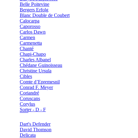
Belle Poitevine
Bergers Erfolg
Blanc Double de Coubert
Calocarpa
Caporosso
Carlos Dawn
Carmen
Carmenetta
Chanté
Chapi-Chapo
Charles Albanel
Chédane Guinoisseau
Christine Ursula
Cibles
Comte d’Epremesnil
Conrad F. Meyer
Coriandré
Coruscans
Corylus
Sorter - D - F
Dart's Defender
David Thomson
Delicata