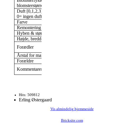
Blomsterfylde/antal kronblade &
Halvdobbelt, 9-16 kronbl
blomsterstørrelse
Duft [0,1,2,3]
3
0= ingen duft; 3= stærk duft
Farve
Rosa
Remontering
Nej, blomstrer kun én gan
Hyben & størrelse af hyben
Nej
Højde, bredde (i min have)
Ca 200 cm høj
Dr. Franz Hermann Muller
Forædler
Tyskland,
Årstal for markedsføring
1886
Forældre
Rosen blomstrer ikke hver
Kommentarer
år (I vores have).
Hits: 509812
Erling Østergaard
Vis almindelig hjemmeside
Bricksite.com