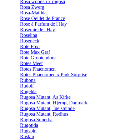
Rosa woodsii x rugosa
Rosa Zwerg
Rosa-Matilda
Rose Oeillet de France
Rose à Parfum de l'Hay
Roseraie de l'Hay
Roselina
Roseneck
Rote Foxi
Rote Max Graf
Rote Grootendorst
Rotes Meer
Rotes Phaenomen
Rotes Phaenomen x Pink Surprise
Rubona
Rudolf
Rugelda
Rugosa Mutant, As Kirke
Rugosa Mutant, Hjernø, Danmark
Rugosa Mutant, Juelsminde
Rugosa Mutant, Rødhus
Rugosa Superba
Rugotida
Rugspin
Ruskin