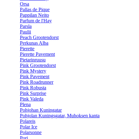
Orsa
Pallas de Pique
Pappilan Neito
Parfum de l'Hay
Parsla
Paulii
Peach Grootendorst
Perkunas Alba
Pierette
Pierette Pavement
Pietarinruusu
Pink Grootendorst
Pink Mystery
Pink Pavement
Pink Roadrunner
Pink Robusta
Pink Surprise
Pink Valeda
Plena
Pohjohan Kuningatar
Pohjolan Kuningsgatar, Muhoksen kanta
Polareis
Polar Ice
Polarsonne
Pori