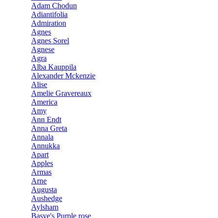
Adam Chodun
Adiantifolia
Admiration
Agnes
Agnes Sorel
Agnese
Agra
Alba Kauppila
Alexander Mckenzie
Alise
Amelie Gravereaux
America
Amy
Ann Endt
Anna Greta
Annala
Annukka
Apart
Apples
Armas
Arne
Augusta
Aushedge
Aylsham
Basye's Purple rose