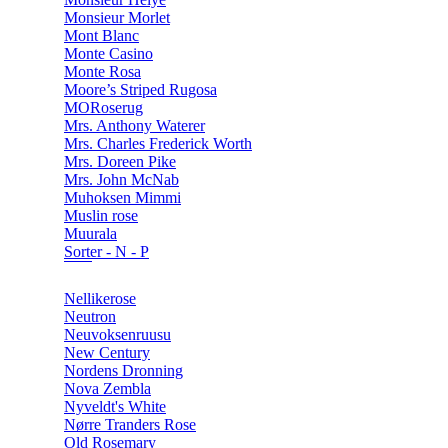
Monsieur Morlet
Mont Blanc
Monte Casino
Monte Rosa
Moore’s Striped Rugosa
MORoserug
Mrs. Anthony Waterer
Mrs. Charles Frederick Worth
Mrs. Doreen Pike
Mrs. John McNab
Muhoksen Mimmi
Muslin rose
Muurala
Sorter - N - P
Nellikerose
Neutron
Neuvoksenruusu
New Century
Nordens Dronning
Nova Zembla
Nyveldt's White
Nørre Tranders Rose
Old Rosemary