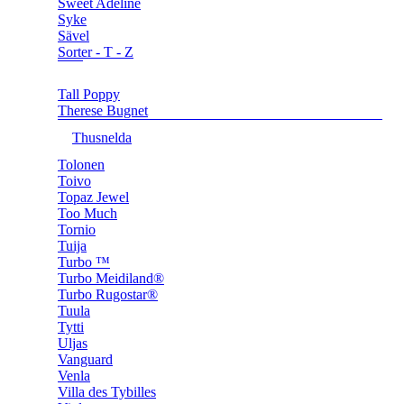
Sweet Adeline
Syke
Sävel
Sorter - T - Z
Tall Poppy
Therese Bugnet
Thusnelda
Tolonen
Toivo
Topaz Jewel
Too Much
Tornio
Tuija
Turbo ™
Turbo Meidiland®
Turbo Rugostar®
Tuula
Tytti
Uljas
Vanguard
Venla
Villa des Tybilles