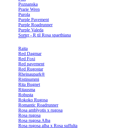
Poznanska
Prarie Wren
Purola
Purple Pavement
Purple Roadrunner
Purple Valeda
Sorter - R til Rosa spaethiana
Raita
Red Dagmar
Red Foxi
Red pavement
Red Rugostar
Rheinaupark®
Ristinummi
Rita Bugnet
Ritausma
Robusta
Rokoko Rugosa
Romantic Roadrunner
Rosa amblyotis x rugosa
Rosa rugosa
Rosa rugosa Alba
Rosa rugosa alba x Rosa suffulta