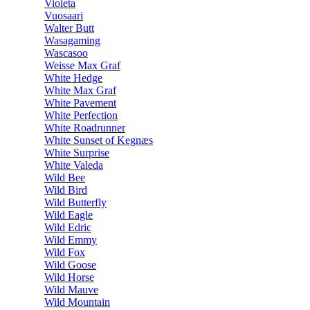
Violeta
Vuosaari
Walter Butt
Wasagaming
Wascasoo
Weisse Max Graf
White Hedge
White Max Graf
White Pavement
White Perfection
White Roadrunner
White Sunset of Kegnæs
White Surprise
White Valeda
Wild Bee
Wild Bird
Wild Butterfly
Wild Eagle
Wild Edric
Wild Emmy
Wild Fox
Wild Goose
Wild Horse
Wild Mauve
Wild Mountain