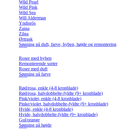
Wild Pearl
Wild Pink
Wild Sea
Will Alderman
Yndisrós
Zaiga
Zilga
Ørtrask
Søgning på duft, farve, hyben, højde og remontering
Roser med hyben
Remonterende sorter
Roser med duft
Søgning på farve
Rød/rosa, enkle (4-8 kronblade)
Rød/rosa, halvdobbelte-fyldte (9+ kronblade)
Pink/violet, enkle (4-8 kronblade)
Pinke/violet, halvdobbelte-fyldte (9+ kronblade)
Hvide, enkle (4-8 kronblade)
Hvide, halvdobbelte-fyldte (9+ kronblade)
Gul/orange
Søgning på højde