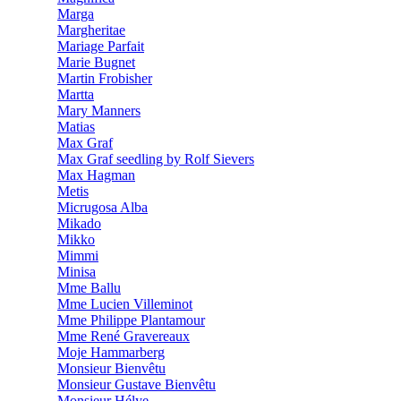
Marga
Margheritae
Mariage Parfait
Marie Bugnet
Martin Frobisher
Martta
Mary Manners
Matias
Max Graf
Max Graf seedling by Rolf Sievers
Max Hagman
Metis
Micrugosa Alba
Mikado
Mikko
Mimmi
Minisa
Mme Ballu
Mme Lucien Villeminot
Mme Philippe Plantamour
Mme René Gravereaux
Moje Hammarberg
Monsieur Bienvêtu
Monsieur Gustave Bienvêtu
Monsieur Hélye