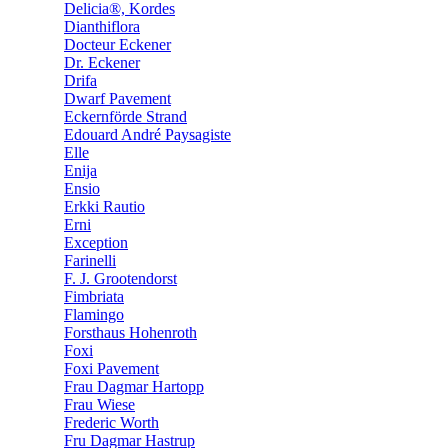
Delicia®, Kordes
Dianthiflora
Docteur Eckener
Dr. Eckener
Drifa
Dwarf Pavement
Eckernförde Strand
Edouard André Paysagiste
Elle
Enija
Ensio
Erkki Rautio
Erni
Exception
Farinelli
F. J. Grootendorst
Fimbriata
Flamingo
Forsthaus Hohenroth
Foxi
Foxi Pavement
Frau Dagmar Hartopp
Frau Wiese
Frederic Worth
Fru Dagmar Hastrup