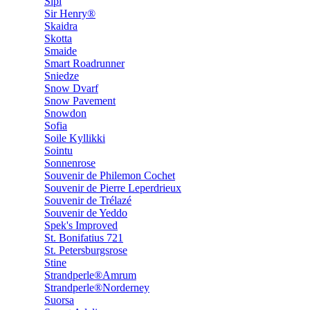
Sipi
Sir Henry®
Skaidra
Skotta
Smaide
Smart Roadrunner
Sniedze
Snow Dvarf
Snow Pavement
Snowdon
Sofia
Soile Kyllikki
Sointu
Sonnenrose
Souvenir de Philemon Cochet
Souvenir de Pierre Leperdrieux
Souvenir de Trélazé
Souvenir de Yeddo
Spek's Improved
St. Bonifatius 721
St. Petersburgsrose
Stine
Strandperle®Amrum
Strandperle®Norderney
Suorsa