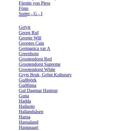
Fürstin von Pless
Fönn
Sorter - G - I
Gefylt
Georg Ruf
George Will
Georges Cain
Germanica var A
Greenhorn
Grootendorst Red
Grootendorst Supreme
Grootendorst White
Gryts Bruk, Grönt Kulturarv
Guðbjörk
Guðfinna
Gul Dagmar Hastrup
Guna
Hadda
Hailuoto
Hallandsåsen
Hansa
Hansaland
Hautasaari