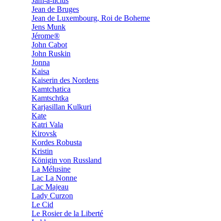
Jam-a-licius
Jean de Bruges
Jean de Luxembourg, Roi de Boheme
Jens Munk
Jérome®
John Cabot
John Ruskin
Jonna
Kaisa
Kaiserin des Nordens
Kamtchatica
Kamtschtka
Karjasillan Kulkuri
Kate
Katri Vala
Kirovsk
Kordes Robusta
Kristin
Königin von Russland
La Mélusine
Lac La Nonne
Lac Majeau
Lady Curzon
Le Cid
Le Rosier de la Liberté